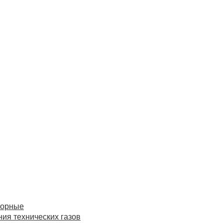
торные
ия технических газов