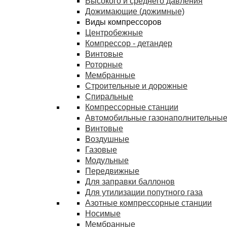
Высокого и среднего давления
Дожимающие (дожимные)
Виды компрессоров
Центробежные
Компрессор - детандер
Винтовые
Роторные
Мембранные
Строительные и дорожные
Спиральные
Компрессорные станции
Автомобильные газонаполнительные
Винтовые
Воздушные
Газовые
Модульные
Передвижные
Для заправки баллонов
Для утилизации попутного газа
Азотные компрессорные станции
Носимые
Мембранные