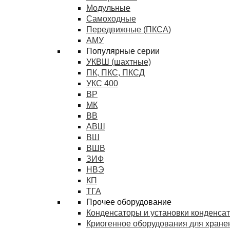
Модульные
Самоходные
Передвижные (ПКСА)
АМУ
Популярные серии
УКВШ (шахтные)
ПК, ПКС, ПКСД
УКС 400
ВР
МК
ВВ
АВШ
ВШ
ВШВ
ЗИФ
НВЭ
КП
ТГА
Прочее оборудование
Конденсаторы и установки конденса
Криогенное оборудования для хранен