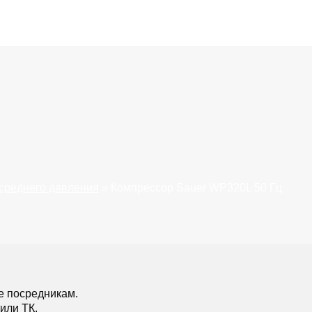
среднего давления
»
Компрессор Sauer WP320L 50 Гц
е посредникам.
или ТК.