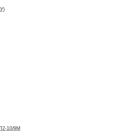
У)
ВП2-10/9М