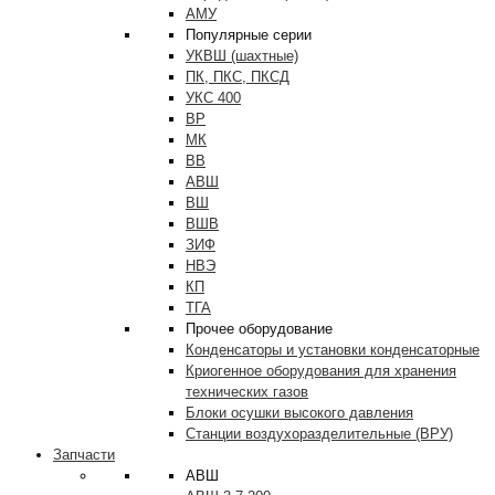
АМУ
Популярные серии
УКВШ (шахтные)
ПК, ПКС, ПКСД
УКС 400
ВР
МК
ВВ
АВШ
ВШ
ВШВ
ЗИФ
НВЭ
КП
ТГА
Прочее оборудование
Конденсаторы и установки конденсаторные
Криогенное оборудования для хранения
технических газов
Блоки осушки высокого давления
Станции воздухоразделительные (ВРУ)
Запчасти
АВШ