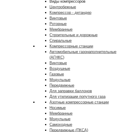
Виды компрессоров
Центробежные
Компрессор - детандер
Винтовые
Роторные
Мембранные
Строительные и дорожные
Спиральные
Компрессорные станции
Автомобильные газонаполнительные
(АГНКС)
Винтовые
Воздушные
Газовые
Модульные
Передвижные
Для заправки баллонов
Для утилизации попутного газа
Азотные компрессорные станции
Носимые
Мембранные
Модульные
Самоходные
Передвижные (ПКСА)